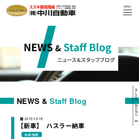
MENU
B
L
O
NEWS &
Staff Blog
G
M
E
N
U
2015/12/19
【新車】 ハスラー納車
納車情報